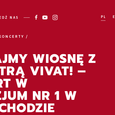
PL
EDŹ NAS
KONCERTY /
JMY WIOSNĘ Z
TRĄ VIVAT! –
RT W
JUM NR 1 W
CHODZIE