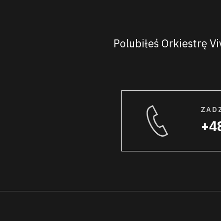
Polubiłeś Orkiestrę V
ZAD
+48