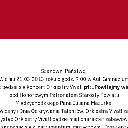
Szanowni Państwo,
W dniu 21.03.2013 roku o godz. 9.00 w Auli Gimnazju
będzie się koncert Orkiestry Vivat!
pt: „Powitajmy wio
pod Honorowym Patronatem Starosty Powiatu
Międzychodzkiego Pana Juliana Mazurka.
Wiosny i Dnia Odkrywania Talentów, Orkiestra Vivat! 
Występ Orkiestry Vivat! będzie miał charakter zabawo
ę zapoznać się z instrumentami muzycznymi, Dyrygent 