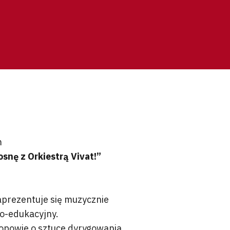
m
snę z Orkiestrą Vivat!”
zaprezentuje się muzycznie
wo-edukacyjny.
opowie o sztuce dyrygowania,