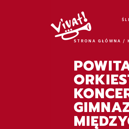
ŚL
STRONA GŁÓWNA /
POWITA
ORKIES
KONCE
GIMNAZ
MIĘDZY