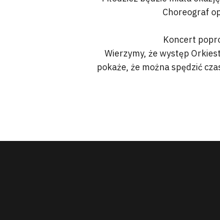
Choreograf op
Koncert popro
Wierzymy, że występ Orkiestr
pokaże, że można spędzić czas