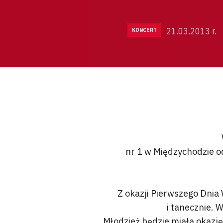
21.03.2013 r.
KONCERT
nr 1 w Międzychodzie od
Z okazji Pierwszego Dnia 
i tanecznie. 
Młodzież będzie miała okazj